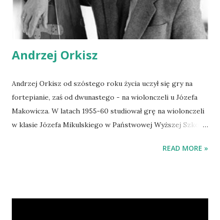
Andrzej Orkisz
Andrzej Orkisz od szóstego roku życia uczył się gry na
fortepianie, zaś od dwunastego - na wiolonczeli u Józefa
Makowicza. W latach 1955-60 studiował grę na wiolonczeli
w klasie Józefa Mikulskiego w Państwowej Wyższej Szkole
Muzycznej w Krakowie. Studia kontynuował w Paryżu pod
READ MORE »
kierunkiem Paula Torteliera (1961). Andrzej Orkisz
debiutował w 1959 w Filharmonii Krakowskiej "Koncertem
wiolonczelowym B-dur" Luigi Boccheriniego, z orkiestrą
pod dyrekcją Witolda Krzemieńskiego. Od 1960 do 1962
grał w orkiestrze Opery Krakowskiej, w 1962 w Wielkiej