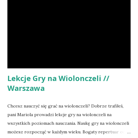
Orkiestrze Symfonicznej Polskiego Radia w Katowicach, w
latach 1962-72 w Filharmonii Narodowej w Warszawie,
gdzie był zastępcą koncertmistrza oraz koncertmistrzem.
Z zespołem tym koncertował w większości krajów Europy,
w Stanach Zjednoczonych, Kanadzie, Australii, Japonii oraz
na Bliskim i Dalekim Wschodzie. Andrzej Orkisz jako solista
występował w Polsce, wielu krajach europejskich i
Meksyku. Działał również jako kameralista - w lata...
Lekcje Gry na Wiolonczeli //
Warszawa
Chcesz nauczyć się grać na wiolonczeli? Dobrze trafiłeś,
pani Mariola prowadzi lekcje gry na wiolonczeli na
wszystkich poziomach nauczania. Naukę gry na wiolonczeli
możesz rozpocząć w każdym wieku. Bogaty repertuar od