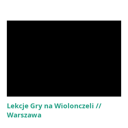
debiutował w 1959 w Filharmonii Krakowskiej "Koncertem
wiolonczelowym B-dur" Luigi Boccheriniego, z orkiestrą
pod dyrekcją Witolda Krzemieńskiego. Od 1960 do 1962
grał w orkiestrze Opery Krakowskiej, w 1962 w Wielkiej
Orkiestrze Symfonicznej Polskiego Radia w Katowicach, w
latach 1962-72 w Filharmonii Narodowej w Warszawie,
gdzie był zastępcą koncertmistrza oraz koncertmistrzem.
Z zespołem tym koncertował w większości krajów Europy,
w Stanach Zjednoczonych, Kanadzie, Australii, Japonii oraz
na Bliskim i Dalekim Wschodzie. Andrzej Orkisz jako solista
występował w Polsce, wielu krajach europejskich i
Meksyku. Działał również jako kameralista - w lata...
Lekcje Gry na Wiolonczeli //
Warszawa