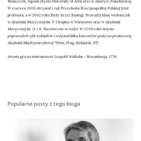
Niemczech, Japonii (Kyoto University of Arts) oraz w Ameryce Południowej.
W czerwcu 2001 otrzymał z rąk Prezydenta Rzeczpospolitej Polskiej tytuł
profesora, a w 2002 roku Złoty Krzyż Zasługi. Prowadzi klasę wiolonczeli
w Akademii Muzycznej im. F. Chopina w Warszawie oraz w Akademii
Muzycznej im. G. i K. Bacewiczów w Łodzi. W 2005 roku artysta
poprawadził cykl wykładów i wykonał kilka koncertów podczas prestiżowej
Akademii Międzynarodowej "Wien, Prag, Budapest, 05".
Artysta gra na instrumencie Leopold Widhalm - Norymberga, 1778.
Popularne posty z tego bloga