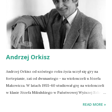
Andrzej Orkisz
Andrzej Orkisz od szóstego roku życia uczył się gry na
fortepianie, zaś od dwunastego - na wiolonczeli u Józefa
Makowicza. W latach 1955-60 studiował grę na wiolonczeli
w klasie Józefa Mikulskiego w Państwowej Wyższej Szkole
Muzycznej w Krakowie. Studia kontynuował w Paryżu pod
READ MORE »
kierunkiem Paula Torteliera (1961). Andrzej Orkisz