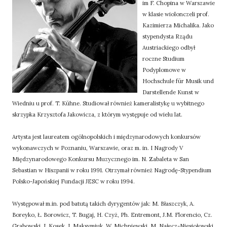
im F. Chopina w Warszawie
w klasie wiolonczeli prof.
Kazimierza Michalika. Jako
stypendysta Rządu
Austriackiego odbył
roczne Studium
Podyplomowe w
Hochschule für Musik und
Darstellende Kunst w
Wiedniu u prof. T. Kühne. Studiował również kameralistykę u wybitnego
skrzypka Krzysztofa Jakowicza, z którym występuje od wielu lat.
Artysta jest laureatem ogólnopolskich i międzynarodowych konkursów
wykonawczych w Poznaniu, Warszawie, oraz m. in. I Nagrody V
Międzynarodowego Konkursu Muzycznego im. N. Zabaleta w San
Sebastian w Hiszpanii w roku 1991. Otrzymał również Nagrodę-Stypendium
Polsko-Japońskiej Fundacji JESC w roku 1994.
Występował m.in. pod batutą takich dyrygentów jak: M. Błaszczyk, A.
Boreyko, Ł. Borowicz, T. Bugaj, H. Czyż, Ph. Entremont, J.M. Florencio, Cz.
Grabowski, J. Kosek, J. Maksymiuk, W. Michniewski, M. Nałęcz-Niesiołowski,