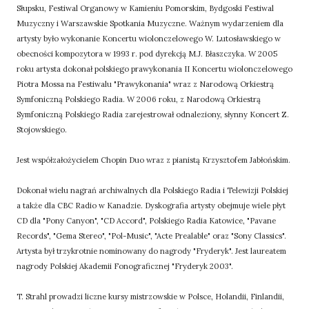
Słupsku, Festiwal Organowy w Kamieniu Pomorskim, Bydgoski Festiwal
Muzyczny i Warszawskie Spotkania Muzyczne. Ważnym wydarzeniem dla
artysty było wykonanie Koncertu wiolonczelowego W. Lutosławskiego w
obecności kompozytora w 1993 r. pod dyrekcją M.J. Błaszczyka. W 2005
roku artysta dokonał polskiego prawykonania II Koncertu wiolonczelowego
Piotra Mossa na Festiwalu "Prawykonania" wraz z Narodową Orkiestrą
Symfoniczną Polskiego Radia. W 2006 roku, z Narodową Orkiestrą
Symfoniczną Polskiego Radia zarejestrował odnaleziony, słynny Koncert Z.
Stojowskiego.
Jest współzałożycielem Chopin Duo wraz z pianistą Krzysztofem Jabłońskim.
Dokonał wielu nagrań archiwalnych dla Polskiego Radia i Telewizji Polskiej
a także dla CBC Radio w Kanadzie. Dyskografia artysty obejmuje wiele płyt
CD dla "Pony Canyon", "CD Accord", Polskiego Radia Katowice, "Pavane
Records", "Gema Stereo", "Pol-Music", "Acte Prealable" oraz "Sony Classics".
Artysta był trzykrotnie nominowany do nagrody "Fryderyk". Jest laureatem
nagrody Polskiej Akademii Fonograficznej "Fryderyk 2003".
T. Strahl prowadzi liczne kursy mistrzowskie w Polsce, Holandii, Finlandii,