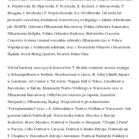
K. Penderecki, M. Pijarowski, P. Przytocki, Z. Rychert, J. Salwarowski, T.
Strugała, J. Swoboda i T. Wojciechowski, S.A. Wróblewski. Od wielu lat
prowadzi ożywioną działalność koncertową występując z takimi orkiestrami
jak: NOSPR, Orkiestra Filharmonii Narodowej, Polska Orkiestra Kameralna,
Filharmonia Sofijska, Polska Orkiestra Radiowa, Sinfonietta Cracovia,
Concerto Avenna i niemal wszystkie orkiestry filharmoniczne w Polsce.
Współpracuje z wybitnymi solistami, oraz z Kwartetem Wilanów i Kwartetem
Śląskim, Royal String Quartet, Kwartet Prima Vista.
Wśród bardziej znaczących koncertów T. Strahla wymienić można występy
w Schauspielhaus w Berlinie, Brucknersaal w Linzu, St. John's Smith Square
w Londynie, Art Center w Tel Avivie, Toppan Hall w Tokyo, L'Auditorii w
Barcelonie, w Sali im. Moniuszki Teatru Wielkiego w Warszawie oraz w
Filharmonii Narodowej. Odbył liczne tournee po Japonii, Kanadzie,
Hiszpanii (z Filharmonią Śląską). Wziął udział w przedstawieniu
"Fortepianissimo" wraz z K. Jabłońskim w Teatrze Wielkim w Warszawie. Jest
gościem takich festiwali jak: Warszawska Jesień, Muzyka w Starym
Krakowie, Bravo Maestro, Festiwal w Guadix w Hiszpanii, "Chopin a Paris"
w Paryżu, Cello Festival w Caracas, Festiwal w Busku Zdroju, Festiwale im.
F. Chopina w Dusznikach Zdroju i Antoninie, Festiwal Pianistyki Polskiej w